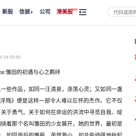
新股
信披+
公司
港美股
0 04:59:50
ience:雏田的初遇与心之羁绊
么一些作品，如同一汪清泉，涤荡心灵；又如同一盏
浮殇》便是这样一部令人难以忘怀的杰作。它不仅
、关于勇气、关于如何在命运的洪流中寻觅自我、绽
围绕着那个名叫雏田的少女展开，她的世界，最初是
性，如同雨后的雏菊，虽然渺小，却总能顽强地抬起