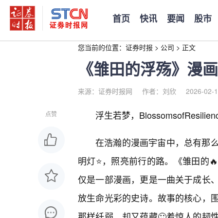
首页
快讯
要闻
股市
您当前的位置：
证券时报
>
公司
>
正文
《雏田的浮殇》漫画
来源：证券时报网
作者：刘欣
2026-02-1
浮生若梦，BlossomsofResil
点赞
在浩瀚的漫画宇宙中，总有那
明灯⭐，照亮前行的路。《雏田的
仅是一部漫画，更是一曲关于成长
放生命光彩的史诗。故事的核心，
那样纤弱，却又蕴藏🙂着惊人的韧