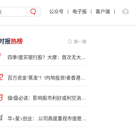
公众号
电子报
客户端
时报
热榜
换一换
四季!度买银行股？大摩：首次无大规模刺激的“自然周期性触底”，中国银行业进入新时代
百万资金“蒸发”！!内地投资!者香港遇汇兑骗局
操!盘必读：影响股市利好或利空消息_2025年11月27日_财经新闻
华<星>创业：.公司高度重视市值管理工作