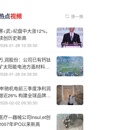
热点
视频
换一换
寒<武>纪盘中大涨12%，
续创历史新高
2026-01-28 10:35:50
万,润股份：公司已有钙钛
矿太阳能电池方面材料实
现供应
2026-01-28 04:39:50
神!驰机电前三季度净利润
增近26% 构建全球品牌和
渠道优势
2026-02-02 09:30:50
医疗—器械公司Insul,et创
2007年IPO以来新高