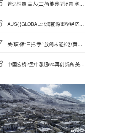
普适性覆.盖人{工}智能典型场景 寒武纪产品技术优势凸显
AUS{ }GLOBAL:北海能源重塑经济未来
美{联}储“三把‘手’”放鸽未能拉涨黄金，金价静候零售数据打破盘整格局
中国宏桥?盘中涨超5%再创新高 美银维持“买入”评级